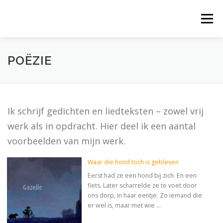
Naar
de
Menu
inhoud
springen
HOME
JOURNALISTIEK
POËZIE
POËZIE
COMMUNICATIE
OVER MIJ
CONTACT
Ik schrijf gedichten en liedteksten – zowel vrij
werk als in opdracht. Hier deel ik een aantal
voorbeelden van mijn werk.
Waar die hond toch is gebleven
Eerst had ze een hond bij zich. En een
fiets. Later scharrelde ze te voet door
ons dorp, in haar eentje. Zo iemand die
er wel is, maar met wie …