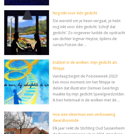
Nog inkt voor één gedicht
‘De wereld om je heen vergaat, je hebt
nog inkt voor één gedicht. Schrijf dat
gedicht.’ Zo ongeveer luidde de opdracht
van dichter Ingmar Heytze, tijdens de
cursus Poëzie die …
Dubbel in de wolken: mijn gedicht als
filmpje
Vandaag begint de Poëzieweek 2022!
Een mooi moment om het filmpje te
delen dat illustrator Demian Geerlings
maakte bij mijn gedicht Speelgoedzolder.
Ik ben helemaal in de wolken met de …
Hoe een vleermuis een verbouwing
dwarsboomde
Elk jaar reikt de Stichting Oud Sassenheim